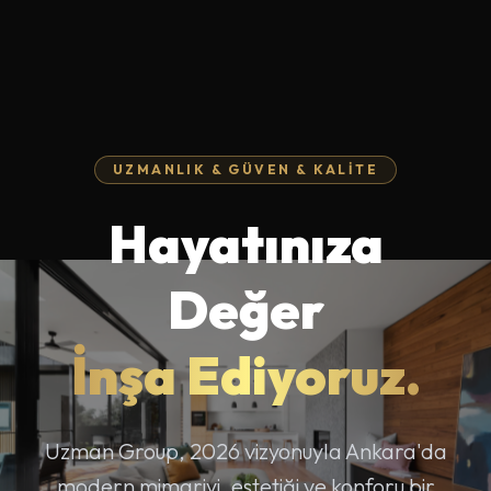
UZMANLIK & GÜVEN & KALITE
Hayatınıza
Değer
İnşa Ediyoruz.
Uzman Group, 2026 vizyonuyla Ankara'da
modern mimariyi, estetiği ve konforu bir