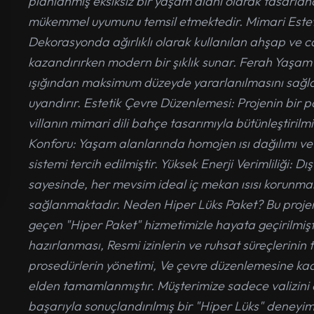
planlanmış eksiksiz bir yaşam alanı olarak tasarla
mükemmel uyumunu temsil etmektedir. Mimari Estet
Dekorasyonda ağırlıklı olarak kullanılan ahşap ve c
kazandırırken modern bir şıklık sunar. Ferah Yaşam 
ışığından maksimum düzeyde yararlanılmasını sağlar v
uyandırır. Estetik Çevre Düzenlemesi: Projenin bir
villanın mimari dili bahçe tasarımıyla bütünleştirilm
Konforu: Yaşam alanlarında homojen ısı dağılımı ve 
sistemi tercih edilmiştir. Yüksek Enerji Verimliliği: D
sayesinde, her mevsim ideal iç mekan ısısı korunm
sağlanmaktadır. Neden Hiper Lüks Paket? Bu projemi
geçen "Hiper Paket" hizmetimizle hayata geçirilmiş
hazırlanması, Resmi izinlerin ve ruhsat süreçlerinin t
prosedürlerin yönetimi, Ve çevre düzenlemesine k
elden tamamlanmıştır. Müşterimize sadece valizini al
başarıyla sonuçlandırılmış bir "Hiper Lüks" deneyi