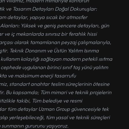
nan villamız, modern mimariyle konforun
ik ve Tasarım Detayları Doğal Dokunuşlar:
am detaylar, yapıya sıcak bir atmosfer
Alanları: Yüksek ve geniş pencere detayları, gün
e iç mekanlarda sınırsız bir ferahlık hissi
 parçası olarak tamamlanan peyzaj çalışmalarıyla,
iştir. Teknik Donanım ve Üstün Yalıtım Isınma
kullanım kolaylığı sağlayan modern petekli ısıtma
ış cephede uygulanan birinci sınıf taş yünü yalıtım
akta ve maksimum enerji tasarrufu
z, standart anahtar teslim süreçlerinin ötesine
tir. Bu kapsamda; Tüm mimari ve teknik projelerin
itizlikle takibi, Tüm belediye ve resmi
adar tüm detaylar Uzman Group güvencesiyle tek
ıp yerleşebileceği, tüm yasal ve teknik süreçleri
m sunmanın gururunu yaşıyoruz.